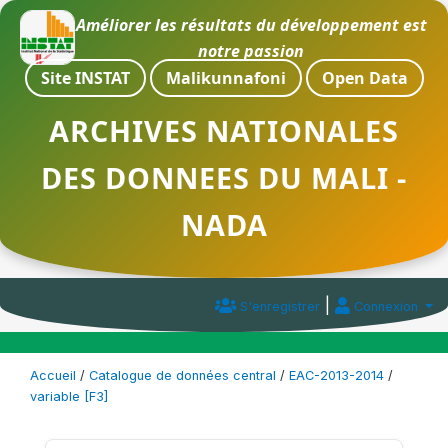
Améliorer les résultats du développement est
notre passion
Site INSTAT
Malikunnafoni
Open Data
ARCHIVES NATIONALES
DES DONNEES DU MALI -
NADA
|
S'enregistrer
Connexion
Accueil
/
Catalogue de données central
/
EAC-2013-2014
/
variable [F3]