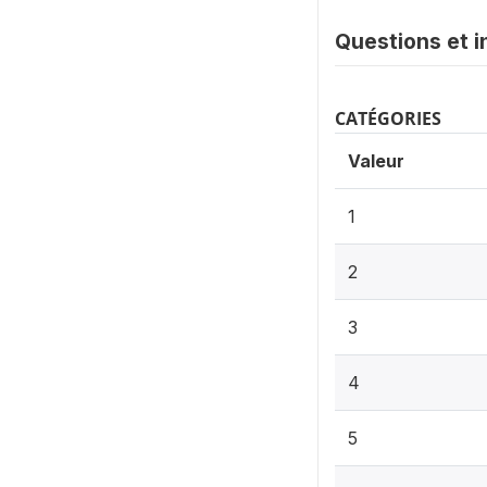
Questions et i
CATÉGORIES
Valeur
1
2
3
4
5