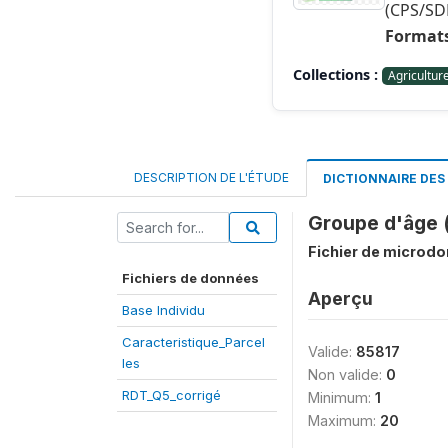
(CPS/SD
Formats
Collections :
Agricultur
DESCRIPTION DE L'ÉTUDE
DICTIONNAIRE DE
Groupe d'âge 
Fichier de microd
Fichiers de données
Aperçu
Base Individu
Caracteristique_Parcel
Valide:
85817
les
Non valide:
0
RDT_Q5_corrigé
Minimum:
1
Maximum:
20