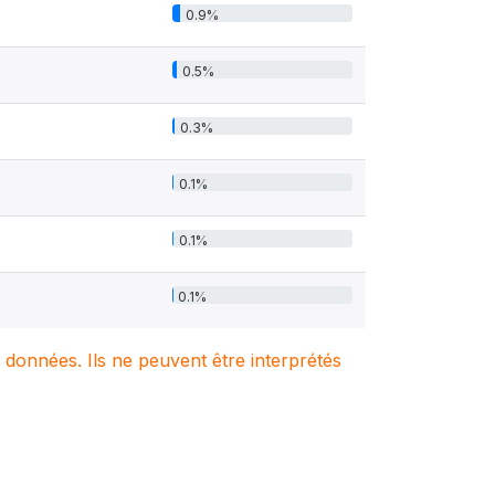
0.9%
0.5%
0.3%
0.1%
0.1%
0.1%
e données. Ils ne peuvent être interprétés