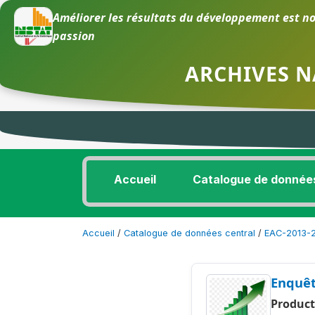
Améliorer les résultats du développement est no
passion
ARCHIVES N
Accueil
Catalogue de donnée
Accueil
/
Catalogue de données central
/
EAC-2013-
Enquêt
Product