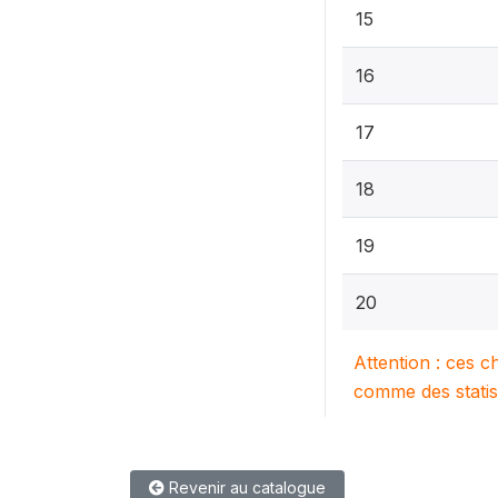
15
16
17
18
19
20
Attention : ces c
comme des statis
Revenir au catalogue