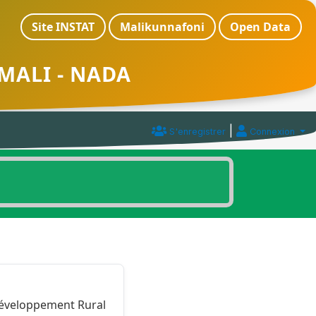
Site INSTAT
Malikunnafoni
Open Data
MALI - NADA
|
S'enregistrer
Connexion
 Développement Rural