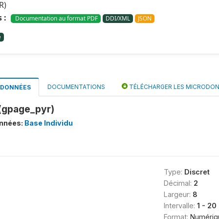
R)
 :
Documentation au format PDF
DDI/XML
JSON
e
DOCUMENTATIONS
TÉLÉCHARGER LES MICRODO
S DONNÉES
(gpage_pyr)
onnées:
Base Individu
Type:
Discret
Décimal:
2
Largeur:
8
Intervalle:
1 - 20
Format:
Numériq