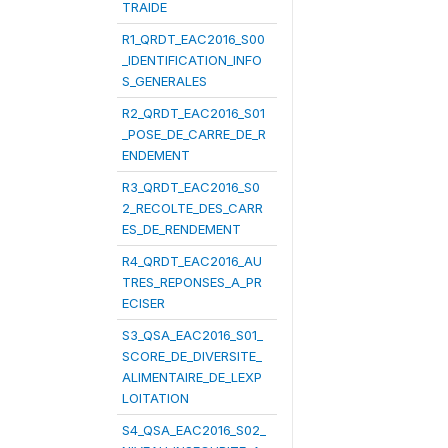
TRAIDE
R1_QRDT_EAC2016_S00
_IDENTIFICATION_INFO
S_GENERALES
R2_QRDT_EAC2016_S01
_POSE_DE_CARRE_DE_R
ENDEMENT
R3_QRDT_EAC2016_S0
2_RECOLTE_DES_CARR
ES_DE_RENDEMENT
R4_QRDT_EAC2016_AU
TRES_REPONSES_A_PR
ECISER
S3_QSA_EAC2016_S01_
SCORE_DE_DIVERSITE_
ALIMENTAIRE_DE_LEXP
LOITATION
S4_QSA_EAC2016_S02_