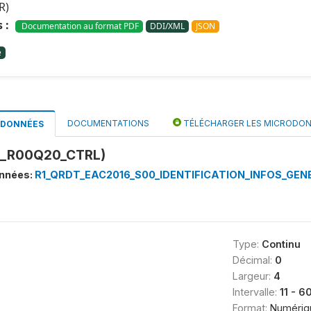
R)
 :
Documentation au format PDF
DDI/XML
JSON
e
DOCUMENTATIONS
TÉLÉCHARGER LES MICRODO
S DONNÉES
P2_R00Q20_CTRL)
onnées:
R1_QRDT_EAC2016_S00_IDENTIFICATION_INFOS_GEN
Type:
Continu
Décimal:
0
Largeur:
4
Intervalle:
11 - 6
Format:
Numériq