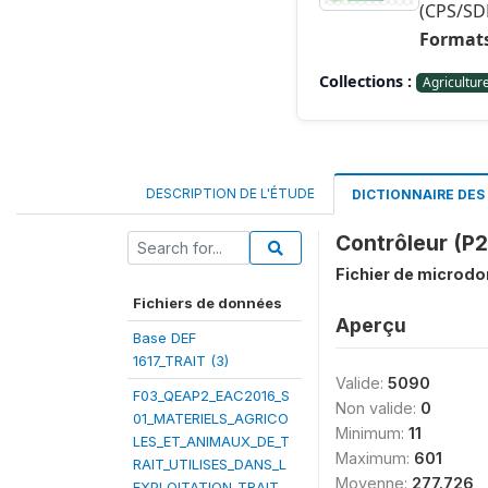
(CPS/SD
Formats
Collections :
Agricultur
DESCRIPTION DE L'ÉTUDE
DICTIONNAIRE DE
Contrôleur (
Fichier de microd
Fichiers de données
Aperçu
Base DEF
1617_TRAIT (3)
Valide:
5090
F03_QEAP2_EAC2016_S
Non valide:
0
01_MATERIELS_AGRICO
Minimum:
11
LES_ET_ANIMAUX_DE_T
Maximum:
601
RAIT_UTILISES_DANS_L
Moyenne:
277.726
EXPLOITATION_TRAIT