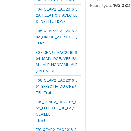
Ecart-type:
163.382
F04_QEAP2_EAC2016_S
2A_RELATION_AVEC_LE
S_INSTITUTIONS
F05_QEAP2_EAC2016_S
3A_CREDIT_AGRICOLE_
Trait
F07_QEAP2_EAC2016_S
04_MAIN_DOEUVRE_FA
MILIALE_NONFAMILIALE
_ENTRAIDE
F08_QEAP2_EAC2016_S
51_EFFECTIF_DU_CHEP
TEL_Trait
F09_QEAP2_EAC2016_S
52_EFFECTIF_DE_LA_V
OLAILLE
_Trait
F10_QEAP2_EAC2016_S