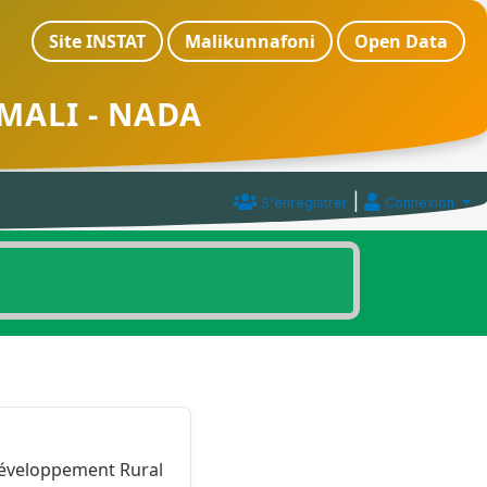
Site INSTAT
Malikunnafoni
Open Data
MALI - NADA
|
S'enregistrer
Connexion
 Développement Rural