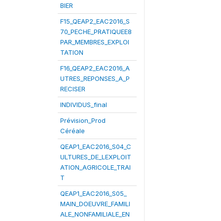
BIER
F15_QEAP2_EAC2016_S
70_PECHE_PRATIQUEE8
PAR_MEMBRES_EXPLOI
TATION
F16_QEAP2_EAC2016_A
UTRES_REPONSES_A_P
RECISER
INDIVIDUS_final
Prévision_Prod
Céréale
QEAP1_EAC2016_S04_C
ULTURES_DE_LEXPLOIT
ATION_AGRICOLE_TRAI
T
QEAP1_EAC2016_S05_
MAIN_DOEUVRE_FAMILI
ALE_NONFAMILIALE_EN