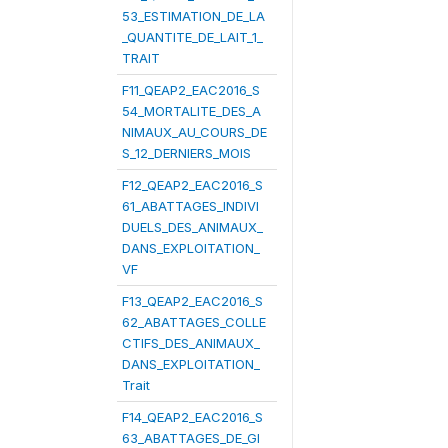
53_ESTIMATION_DE_LA
_QUANTITE_DE_LAIT_1_
TRAIT
F11_QEAP2_EAC2016_S
54_MORTALITE_DES_A
NIMAUX_AU_COURS_DE
S_12_DERNIERS_MOIS
F12_QEAP2_EAC2016_S
61_ABATTAGES_INDIVI
DUELS_DES_ANIMAUX_
DANS_EXPLOITATION_
VF
F13_QEAP2_EAC2016_S
62_ABATTAGES_COLLE
CTIFS_DES_ANIMAUX_
DANS_EXPLOITATION_
Trait
F14_QEAP2_EAC2016_S
63_ABATTAGES_DE_GI