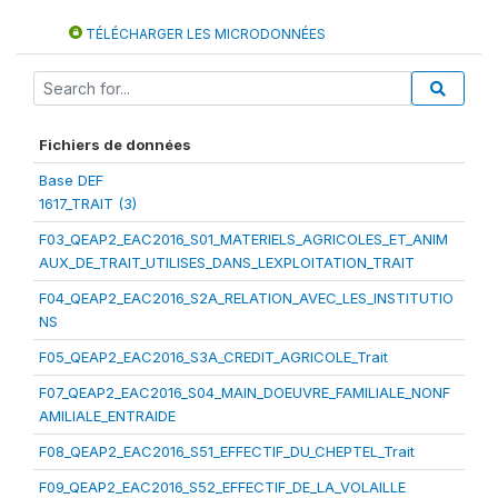
TÉLÉCHARGER LES MICRODONNÉES
Fichiers de données
Base DEF
1617_TRAIT (3)
F03_QEAP2_EAC2016_S01_MATERIELS_AGRICOLES_ET_ANIM
AUX_DE_TRAIT_UTILISES_DANS_LEXPLOITATION_TRAIT
F04_QEAP2_EAC2016_S2A_RELATION_AVEC_LES_INSTITUTIO
NS
F05_QEAP2_EAC2016_S3A_CREDIT_AGRICOLE_Trait
F07_QEAP2_EAC2016_S04_MAIN_DOEUVRE_FAMILIALE_NONF
AMILIALE_ENTRAIDE
F08_QEAP2_EAC2016_S51_EFFECTIF_DU_CHEPTEL_Trait
F09_QEAP2_EAC2016_S52_EFFECTIF_DE_LA_VOLAILLE