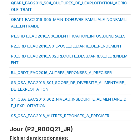
QEAP1_EAC2016_S04_CULTURES_DE_LEXPLOITATION_AGRIC
OLE_TRAIT
QEAP1_EAC2016_S05_MAIN_DOEUVRE_FAMILIALE_NONFAMILI
ALE_ENTRAIDE
R1_QRDT_EAC2016_S00_IDENTIFICATION_INFOS_GENERALES
R2_QRDT_EAC2016_S01_POSE_DE_CARRE_DE_RENDEMENT
R3_QRDT_EAC2016_S02_RECOLTE_DES_CARRES_DE_RENDEM
ENT
R4_QRDT_EAC2016_AUTRES_REPONSES_A_PRECISER
S3_QSA_EAC2016_S01_SCORE_DE_DIVERSITE_ALIMENTAIRE_
DE_LEXPLOITATION
S4_QSA_EAC2016_S02_NIVEAU_INSECURITE_ALIMENTAIRE_D
E_LEXPLOITATION
S5_QSA_EAC2016_AUTRES_REPONSES_A_PRECISER
Jour (P2_R00Q21_JR)
Fichier de microdonnées: