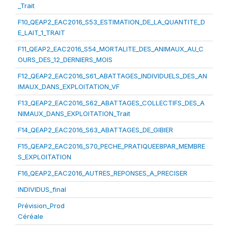
_Trait
F10_QEAP2_EAC2016_S53_ESTIMATION_DE_LA_QUANTITE_D
E_LAIT_1_TRAIT
F11_QEAP2_EAC2016_S54_MORTALITE_DES_ANIMAUX_AU_C
OURS_DES_12_DERNIERS_MOIS
F12_QEAP2_EAC2016_S61_ABATTAGES_INDIVIDUELS_DES_AN
IMAUX_DANS_EXPLOITATION_VF
F13_QEAP2_EAC2016_S62_ABATTAGES_COLLECTIFS_DES_A
NIMAUX_DANS_EXPLOITATION_Trait
F14_QEAP2_EAC2016_S63_ABATTAGES_DE_GIBIER
F15_QEAP2_EAC2016_S70_PECHE_PRATIQUEE8PAR_MEMBRE
S_EXPLOITATION
F16_QEAP2_EAC2016_AUTRES_REPONSES_A_PRECISER
INDIVIDUS_final
Prévision_Prod
Céréale