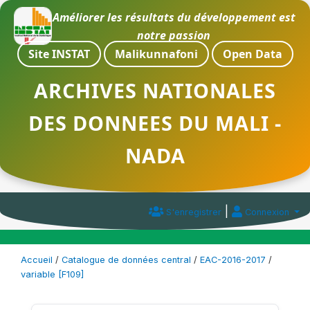
Améliorer les résultats du développement est
notre passion
Site INSTAT
Malikunnafoni
Open Data
ARCHIVES NATIONALES
DES DONNEES DU MALI -
NADA
|
S'enregistrer
Connexion
Accueil
/
Catalogue de données central
/
EAC-2016-2017
/
variable [F109]