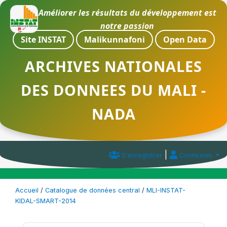
Améliorer les résultats du développement est
notre passion
Site INSTAT
Malikunnafoni
Open Data
ARCHIVES NATIONALES
DES DONNEES DU MALI -
NADA
|
S'enregistrer
Connexion
Accueil
/
Catalogue de données central
/
MLI-INSTAT-
KIDAL-SMART-2014