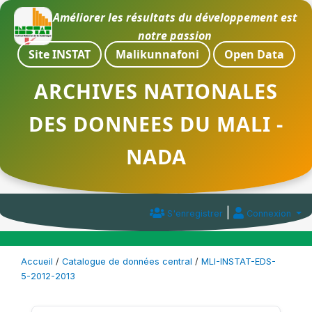
Améliorer les résultats du développement est
notre passion
Site INSTAT
Malikunnafoni
Open Data
ARCHIVES NATIONALES
DES DONNEES DU MALI -
NADA
|
S'enregistrer
Connexion
Accueil
/
Catalogue de données central
/
MLI-INSTAT-EDS-
5-2012-2013