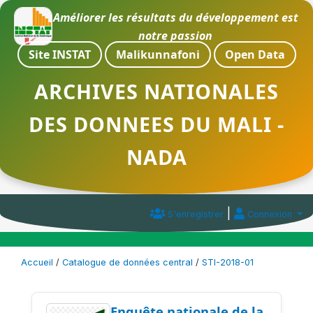
Améliorer les résultats du développement est
notre passion
Site INSTAT
Malikunnafoni
Open Data
ARCHIVES NATIONALES
DES DONNEES DU MALI -
NADA
|
S'enregistrer
Connexion
Accueil
/
Catalogue de données central
/
STI-2018-01
Enquête nationale de la