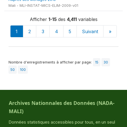
Mali - MLI-INSTAT-MICS-ELIM-2009-v01
Afficher
1-15
des
4,411
variables
1
2
3
4
5
Suivant
»
Nombre d'enregistrements à afficher par page:
15
30
50
100
Archives Nationnales des Données (NADA-
MALI)
Données statistiques accessibles pour tous, en un seul