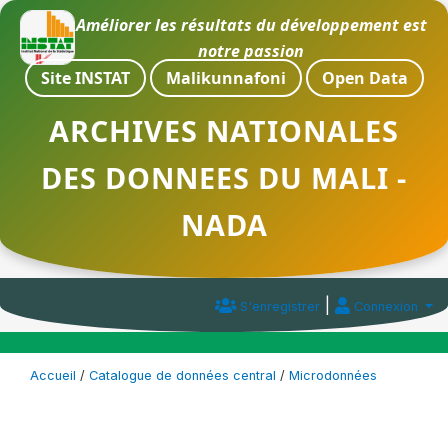
Améliorer les résultats du développement est
notre passion
Site INSTAT
Malikunnafoni
Open Data
ARCHIVES NATIONALES
DES DONNEES DU MALI -
NADA
|
S'enregistrer
Connexion
Accueil
/
Catalogue de données central
/
Microdonnées