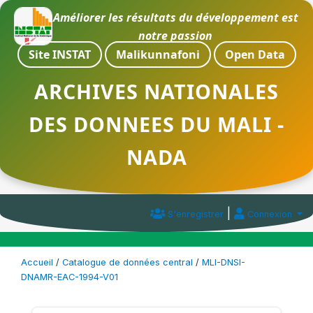
Améliorer les résultats du développement est
notre passion
Site INSTAT
Malikunnafoni
Open Data
ARCHIVES NATIONALES
DES DONNEES DU MALI -
NADA
|
S'enregistrer
Connexion
Accueil
/
Catalogue de données central
/
MLI-DNSI-
DNAMR-EAC-1994-V01