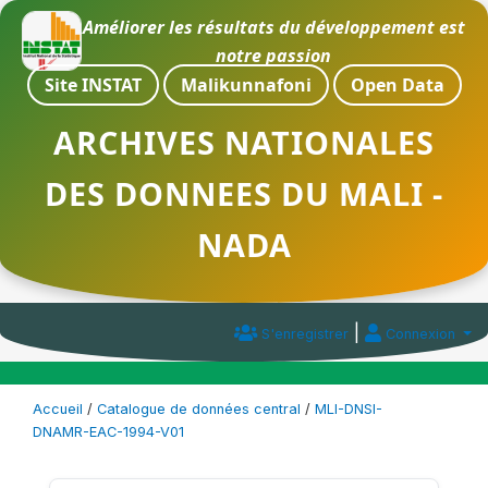
Améliorer les résultats du développement est
notre passion
Site INSTAT
Malikunnafoni
Open Data
ARCHIVES NATIONALES
DES DONNEES DU MALI -
NADA
|
S'enregistrer
Connexion
Accueil
/
Catalogue de données central
/
MLI-DNSI-
DNAMR-EAC-1994-V01