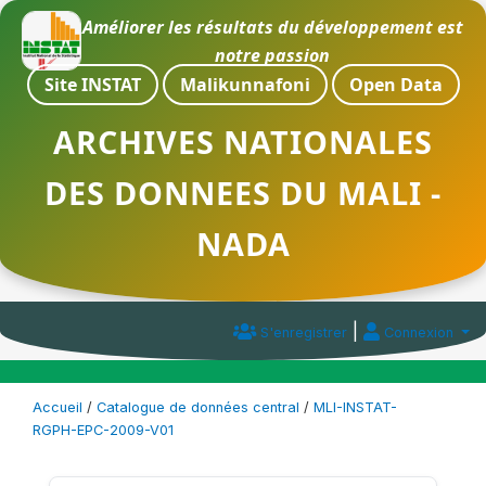
Améliorer les résultats du développement est
notre passion
Site INSTAT
Malikunnafoni
Open Data
ARCHIVES NATIONALES
DES DONNEES DU MALI -
NADA
|
S'enregistrer
Connexion
Accueil
/
Catalogue de données central
/
MLI-INSTAT-
RGPH-EPC-2009-V01